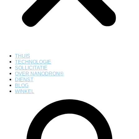
THUIS
TECHNOLOGIE
SOLLICITATIE
OVER NANODRON®
DIENST
BLOG
WINKEL