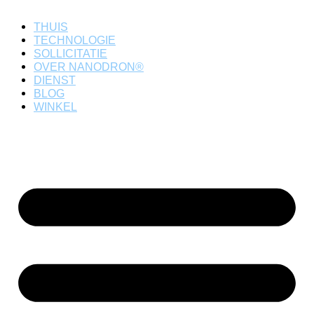
THUIS
TECHNOLOGIE
SOLLICITATIE
OVER NANODRON®
DIENST
BLOG
WINKEL