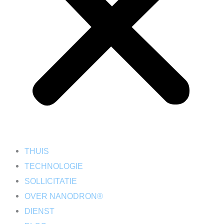
THUIS
TECHNOLOGIE
SOLLICITATIE
OVER NANODRON®
DIENST