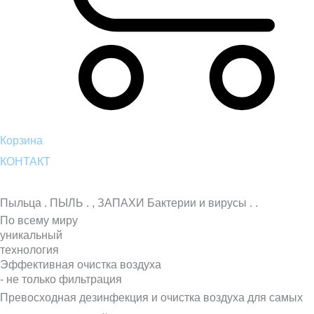
Корзина
КОНТАКТ
Пыльца
.
ПЫЛЬ
.
,
ЗАПАХИ
Бактерии и вирусы
.
.
По всему миру
уникальный
технология
Эффективная очистка воздуха
- не только фильтрация
Превосходная дезинфекция и очистка воздуха для самых