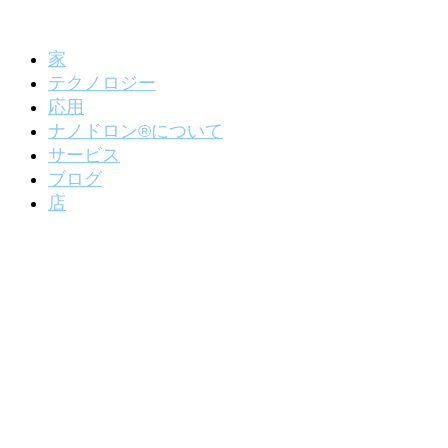
家
テクノロジー
応用
ナノドロン®について
サービス
ブログ
店