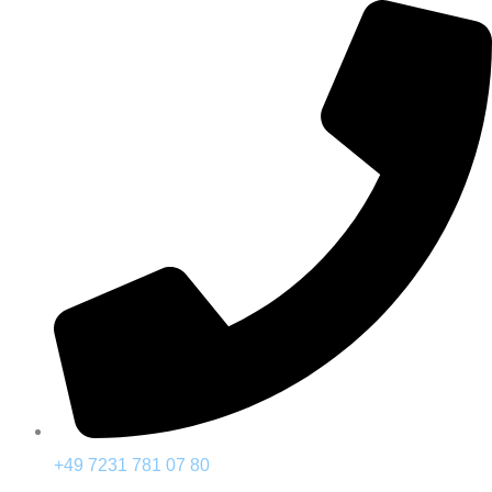
콘
텐
츠
건
너
뛰
기
+49 7231 781 07 80